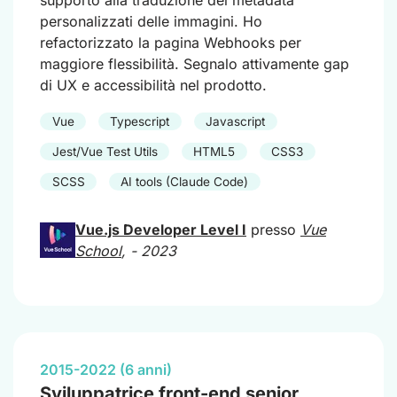
supporto alla traduzione dei metadata
personalizzati delle immagini. Ho
refactorizzato la pagina Webhooks per
maggiore flessibilità. Segnalo attivamente gap
di UX e accessibilità nel prodotto.
Vue
Typescript
Javascript
Jest/Vue Test Utils
HTML5
CSS3
SCSS
AI tools (Claude Code)
Vue.js Developer Level I
presso
Vue
School
,
- 2023
2015-2022 (6 anni)
Sviluppatrice front-end senior